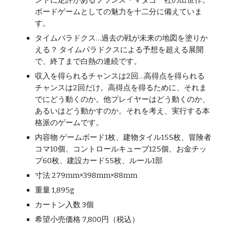
ントに定評があるフランス・マタゴー社の出世作。
ボードゲームとしての魅力を十二分に備えていま
す。
タイムパラドクス…過去の戦が未来の地図を塗りか
える？ タイムパラドクスによる予想を超える展開
で、終了まで白熱の連続です。
収入を得られるチャンスは2回…高得点を得られる
チャンスは2回だけ。高得点を得るために、それま
でにどう動くのか。他プレイヤーはどう動くのか、
あるいはどう動かすのか。それを考え、実行する本
格派のゲームです。
内容物 ゲームボード1枚、建物タイル155枚、冒険者
コマ10個、コントロールキューブ125個、お金チッ
プ60枚、建設カード55枚、ルール1部
寸法 279mm×398mm×88mm
重量 1,895g
カートン入数 3個
希望小売価格 7,800円（税込）