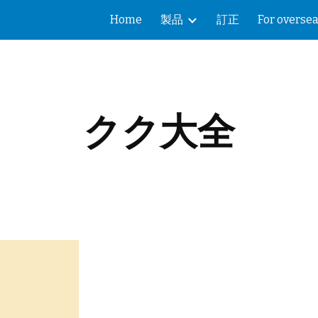
Home
製品
訂正
For overse
ip to main content
Skip to navigat
クク大全