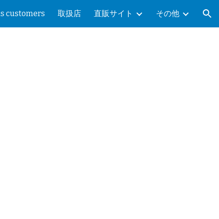
as customers
取扱店
直販サイト
その他
ion