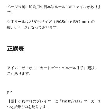
ページ末尾に印刷用の日本語ルールPDFファイルがありま
す。
※本ルールはA5変形サイズ（190.5mm×139.7mm）の
縦、6ページとなっております。
正誤表
アイム・ザ・ボス・カードゲームのルール冊子に翻訳ミ
スがあります。
p.2
【誤】それぞれのプレイヤーに「I'm In/Pass」マーカー
1
つ
と紙幣$50を配ります。