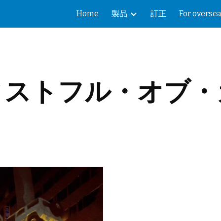
Home
製品
訂正
For overse
ip to main content
Skip to navigat
ィストフル・オブ・