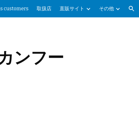
as customers
取扱店
直販サイト
その他
ion
カンフー