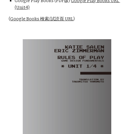
Google Play Books (PDF版) 
Google Play Books URL 
(Unit4)
(
Google Books 検索/試読頁 URL
)