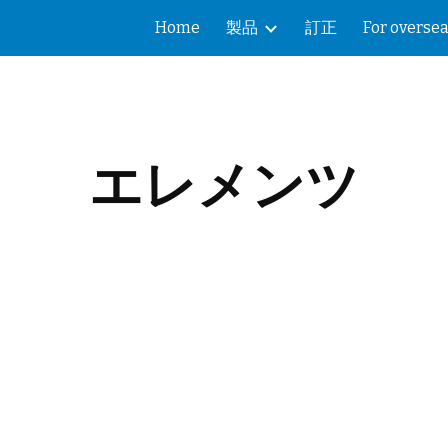
Home
製品
訂正
For overse
ip to main content
Skip to navigat
エレメンツ