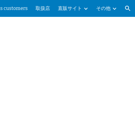
as customers
取扱店
直販サイト
その他
ion