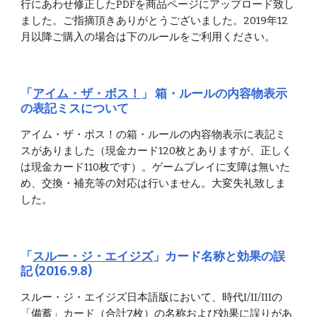
行にあわせ修正したPDFを商品ページにアップロード致し
ました。ご指摘頂きありがとうございました。2019年12
月以降ご購入の場合は下のルールをご利用ください。
「
アイム・ザ・ボス！
」 箱・ルールの内容物表示
の表記ミスについて
アイム・ザ・ボス！の箱・ルールの内容物表示に表記ミ
スがありました（現金カード120枚とありますが、正しく
は現金カード110枚です）。ゲームプレイに支障は無いた
め、交換・補充等の対応は行いません。大変失礼致しま
した。
「
スルー・ジ・エイジズ
」カード名称と効果の誤
記 (2016.9.8)
スルー・ジ・エイジズ日本語版において、時代I/II/IIIの
「備蓄」カード（合計7枚）の名称および効果に誤りがあ