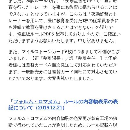
ました。和訳ルールでは、「夜勤監督を用いて、昼に教
育を行ったトレーナーを夜にも教育に携わらせることは
できない」となっていますが、こちらは「夜勤監督とト
レーナーを用いて、昼に教育を受けた1枚の従業員を夜に
も連続で教育を受けさせることはできない」の誤りで
す。修正版ルールPDFを配布しておりますので、ご確認い
ただけますようお願いいたします。申し訳ありません。
また、マイルストーンカード6枚につきまして不備がござ
いました。【正「割引課長」／誤「割引主任」】ご予約
者様には差替カードを順次発送にて対応させていただき
ます。一般販売分には差替カード同梱にて対応させてい
ただいております。大変失礼いたしました。
「
フォルム・ロマヌム
」 ルールの内容物表示の表
記について（2019.12.21）
フォルム・ロマヌムの内容物駒の色変更が製造工場の独
断で行われていたことが判明したため、ルール記載を現